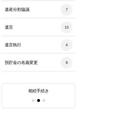
遺産分割協議
7
遺言
10
遺言執行
4
預貯金の名義変更
9
不動産の相続登記（名義変更）
相続税の申告
相続手続き