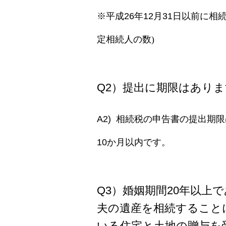
※平成26
年12
月31
日以前に相続
定相続人の数
)
Q2）提出に期限はあり
A2) 相続税の申告書の提出期
10か月以内
です。
Q3）婚姻期間20年以上
夫の遺産を相続すること
いる住宅と土地の贈与を