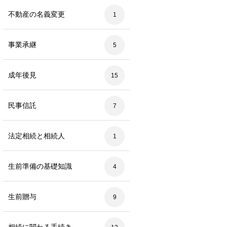
不動産の名義変更
1
事業承継
5
成年後見
15
民事信託
7
法定相続と相続人
1
生前準備の基礎知識
4
生前贈与
9