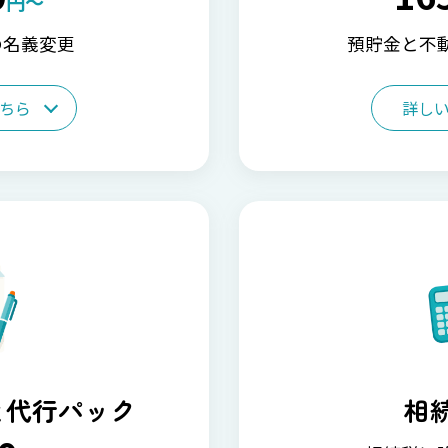
円～
の名義変更
預貯金と不
ちら
詳し
と代行パック
相