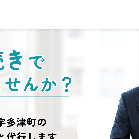
続き
で
ませんか？
宇多津町の
と代行します