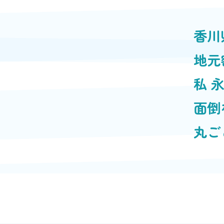
香川
地元
私 
面倒
丸ご