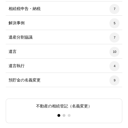
相続税申告・納税
7
解決事例
5
遺産分割協議
7
遺言
10
遺言執行
4
預貯金の名義変更
9
不動産の相続登記（名義変更）
相続税の申告
相続手続き