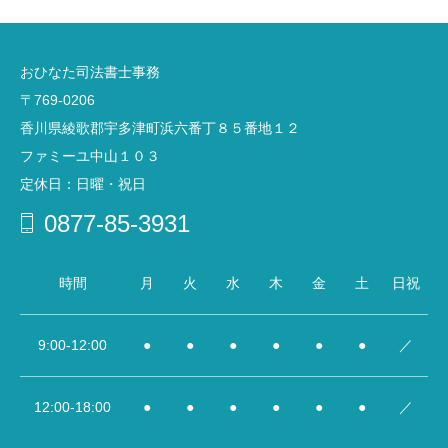
おひなた司法書士事務
〒769-0206
香川県綾歌郡宇多津町浜六番丁８５番地１２
ファミーユ中山１０３
定休日：日曜・祝日
0877-85-3931
時間
月
火
水
木
金
土
日祝
9:00-12:00
●
●
●
●
●
●
／
12:00‐18:00
●
●
●
●
●
●
／