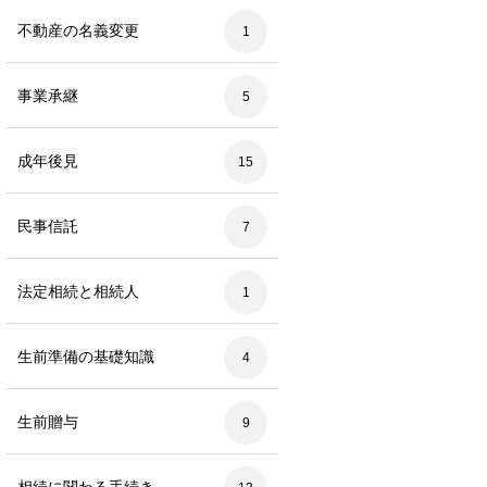
不動産の名義変更
1
事業承継
5
成年後見
15
民事信託
7
法定相続と相続人
1
生前準備の基礎知識
4
生前贈与
9