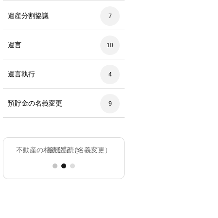
遺産分割協議
7
遺言
10
遺言執行
4
預貯金の名義変更
9
不動産の相続登記（名義変更）
相続税の申告
相続手続き