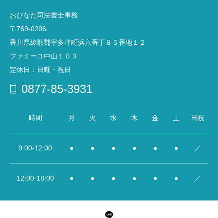
おひなた司法書士事務
〒769-0206
香川県綾歌郡宇多津町浜六番丁８５番地１２
ファミーユ中山１０３
定休日：日曜・祝日
0877-85-3931
時間
月
火
水
木
金
土
日祝
9:00-12:00
●
●
●
●
●
●
／
12:00‐18:00
●
●
●
●
●
●
／