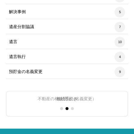
解決事例
5
遺産分割協議
7
遺言
10
遺言執行
4
預貯金の名義変更
9
不動産の相続登記（名義変更）
相続税の申告
相続手続き